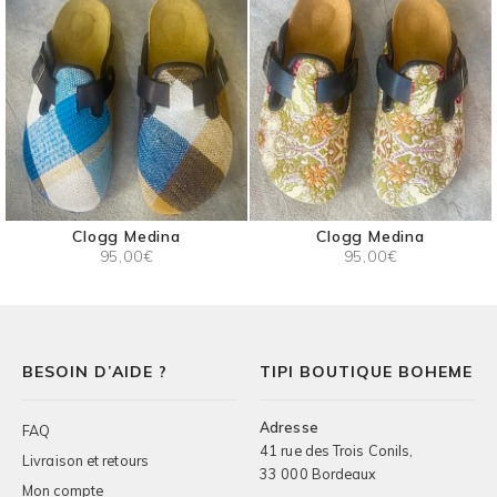
Clogg Medina
Clogg Medina
95,00
€
95,00
€
Ce
Ce
produit
produit
a
a
plusieurs
plusieurs
variations.
variations.
BESOIN D’AIDE ?
TIPI BOUTIQUE BOHEME
Les
Les
options
options
Adresse
peuvent
peuvent
FAQ
être
être
41 rue des Trois Conils,
Livraison et retours
choisies
choisies
33 000 Bordeaux
Mon compte
sur
sur