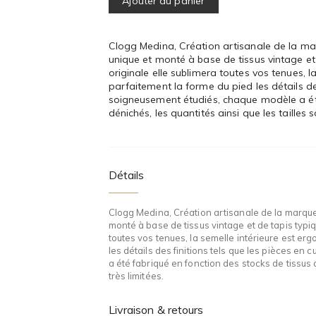
Ajouter au panier
Clogg Medina, Création artisanale de la m
unique et monté à base de tissus vintage et
originale elle sublimera toutes vos tenues, 
parfaitement la forme du pied les détails des
soigneusement étudiés, chaque modèle a été
dénichés, les quantités ainsi que les tailles s
Détails
Clogg Medina, Création artisanale de la marqu
monté à base de tissus vintage et de tapis typiq
toutes vos tenues, la semelle intérieure est e
les détails des finitions tels que les pièces e
a été fabriqué en fonction des stocks de tissus d
très limitées.
Livraison & retours