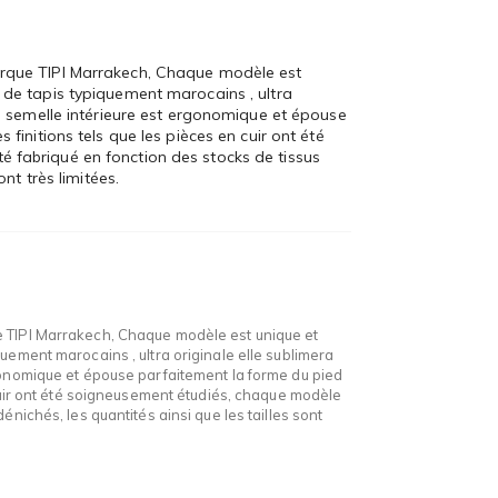
arque TIPI Marrakech, Chaque modèle est
 de tapis typiquement marocains , ultra
la semelle intérieure est ergonomique et épouse
 finitions tels que les pièces en cuir ont été
 fabriqué en fonction des stocks de tissus
ont très limitées.
e TIPI Marrakech, Chaque modèle est unique et
uement marocains , ultra originale elle sublimera
rgonomique et épouse parfaitement la forme du pied
n cuir ont été soigneusement étudiés, chaque modèle
énichés, les quantités ainsi que les tailles sont