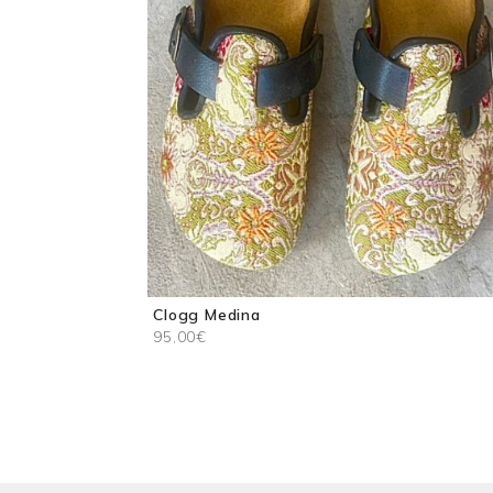
Clogg Medina
95,00
€
Ce
produit
a
plusieurs
variations.
Les
options