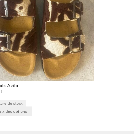
als Azila
0
€
ture de stock
Ce
ix des options
produit
a
plusieurs
variations.