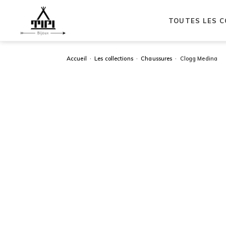
TOUTES LES C
Aller
Aller
à
au
la
contenu
navigation
Accueil
·
Les collections
·
Chaussures
· Clogg Medina
Recher
de
produit