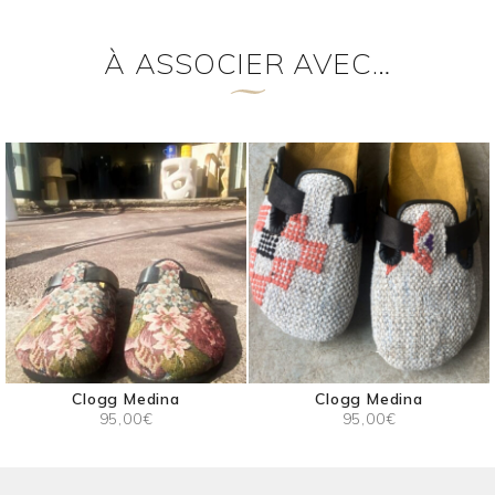
À ASSOCIER AVEC…
Clogg Medina
Clogg Medina
95,00
€
95,00
€
Ce
Ce
produit
produit
a
a