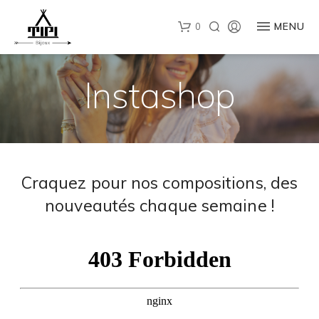
MENU
0
Aller
Aller
à
au
la
contenu
navigation
Instashop
Recherche
de
produits
Craquez pour nos compositions, des
nouveautés chaque semaine !