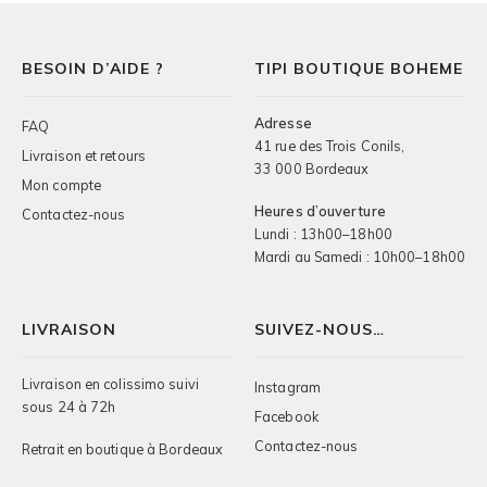
a
plusieurs
variations.
BESOIN D’AIDE ?
TIPI BOUTIQUE BOHEME
Les
options
peuvent
Adresse
FAQ
être
41 rue des Trois Conils,
choisies
Livraison et retours
33 000 Bordeaux
sur
Mon compte
la
Heures d’ouverture
Contactez-nous
page
Lundi : 13h00–18h00
du
Mardi au Samedi : 10h00–18h00
produit
LIVRAISON
SUIVEZ-NOUS…
Livraison en colissimo suivi
Instagram
sous 24 à 72h
Facebook
Contactez-nous
Retrait en boutique à Bordeaux