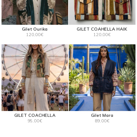
Gilet Ourika
GILET COAHELLA HAIK
120,00
€
120,00
€
GILET COACHELLA
Gilet Mara
95,00
€
89,00
€
Ce
produit